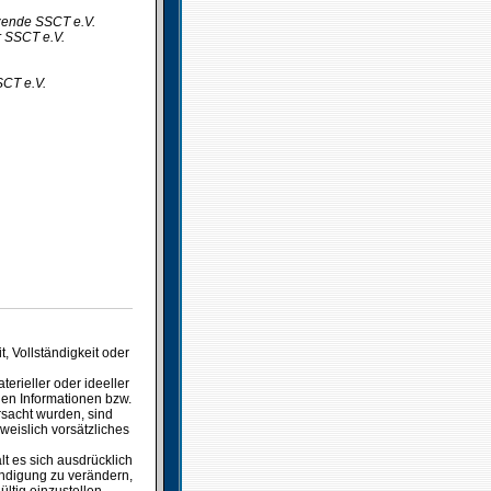
tzende SSCT e.V.
r SSCT e.V.
SCT e.V.
t, Vollständigkeit oder
rieller oder ideeller
nen Informationen bzw.
rsacht wurden, sind
weislich vorsätzliches
lt es sich ausdrücklich
ündigung zu verändern,