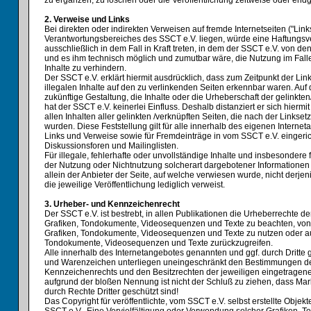
zu ergänzen, zu löschen oder die Veröffentlichung zeitweise oder endgü
2. Verweise und Links
Bei direkten oder indirekten Verweisen auf fremde Internetseiten ("Link
Verantwortungsbereiches des SSCT e.V. liegen, würde eine Haftungsve
ausschließlich in dem Fall in Kraft treten, in dem der SSCT e.V. von de
und es ihm technisch möglich und zumutbar wäre, die Nutzung im Falle
Inhalte zu verhindern.
Der SSCT e.V. erklärt hiermit ausdrücklich, dass zum Zeitpunkt der Li
illegalen Inhalte auf den zu verlinkenden Seiten erkennbar waren. Auf 
zukünftige Gestaltung, die Inhalte oder die Urheberschaft der gelinkte
hat der SSCT e.V. keinerlei Einfluss. Deshalb distanziert er sich hiermi
allen Inhalten aller gelinkten /verknüpften Seiten, die nach der Linkse
wurden. Diese Feststellung gilt für alle innerhalb des eigenen Interne
Links und Verweise sowie für Fremdeinträge in vom SSCT e.V. eingeri
Diskussionsforen und Mailinglisten.
Für illegale, fehlerhafte oder unvollständige Inhalte und insbesondere
der Nutzung oder Nichtnutzung solcherart dargebotener Informationen 
allein der Anbieter der Seite, auf welche verwiesen wurde, nicht derjen
die jeweilige Veröffentlichung lediglich verweist.
3. Urheber- und Kennzeichenrecht
Der SSCT e.V. ist bestrebt, in allen Publikationen die Urheberrechte 
Grafiken, Tondokumente, Videosequenzen und Texte zu beachten, von i
Grafiken, Tondokumente, Videosequenzen und Texte zu nutzen oder auf
Tondokumente, Videosequenzen und Texte zurückzugreifen.
Alle innerhalb des Internetangebotes genannten und ggf. durch Dritte
und Warenzeichen unterliegen uneingeschränkt den Bestimmungen des
Kennzeichenrechts und den Besitzrechten der jeweiligen eingetragene
aufgrund der bloßen Nennung ist nicht der Schluß zu ziehen, dass Ma
durch Rechte Dritter geschützt sind!
Das Copyright für veröffentlichte, vom SSCT e.V. selbst erstellte Objekte