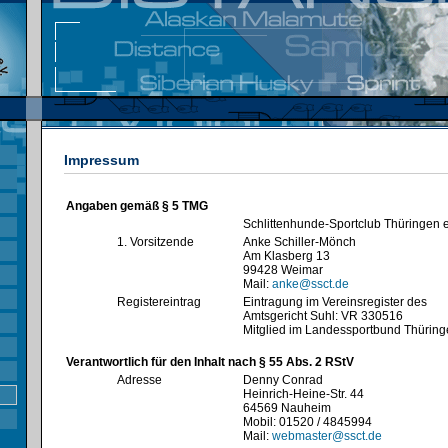
Impressum
Angaben gemäß § 5 TMG
Schlittenhunde-Sportclub Thüringen e
1. Vorsitzende
Anke Schiller-Mönch
Am Klasberg 13
99428 Weimar
Mail:
anke@ssct.de
Registereintrag
Eintragung im Vereinsregister des
Amtsgericht Suhl: VR 330516
Mitglied im Landessportbund Thürin
Verantwortlich für den Inhalt nach § 55 Abs. 2 RStV
Adresse
Denny Conrad
Heinrich-Heine-Str. 44
64569 Nauheim
Mobil: 01520 / 4845994
Mail:
webmaster@ssct.de