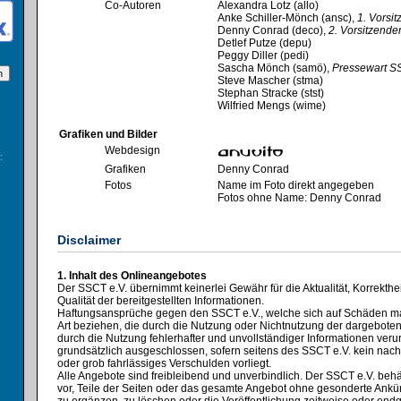
Co-Autoren
Alexandra Lotz (allo)
Anke Schiller-Mönch (ansc),
1. Vorsi
Denny Conrad (deco),
2. Vorsitzende
Detlef Putze (depu)
Peggy Diller (pedi)
Sascha Mönch (samö),
Pressewart S
Steve Mascher (stma)
Stephan Stracke (stst)
Wilfried Mengs (wime)
Grafiken und Bilder
Webdesign
:
Grafiken
Denny Conrad
Fotos
Name im Foto direkt angegeben
Fotos ohne Name: Denny Conrad
Disclaimer
1. Inhalt des Onlineangebotes
Der SSCT e.V. übernimmt keinerlei Gewähr für die Aktualität, Korrekthei
Qualität der bereitgestellten Informationen.
Haftungsansprüche gegen den SSCT e.V., welche sich auf Schäden mate
Art beziehen, die durch die Nutzung oder Nichtnutzung der dargebote
durch die Nutzung fehlerhafter und unvollständiger Informationen veru
grundsätzlich ausgeschlossen, sofern seitens des SSCT e.V. kein nach
oder grob fahrlässiges Verschulden vorliegt.
Alle Angebote sind freibleibend und unverbindlich. Der SSCT e.V. behä
vor, Teile der Seiten oder das gesamte Angebot ohne gesonderte Ank