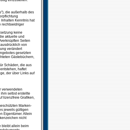
ltig einzustellen.
s"), die außerhalb des
rpflichtung
n Inhalten Kenntnis hat
 rechtswidriger
nksetzung keine
die aktuelle und
n/verknüpften Seiten
t ausdrücklich von
tzung verändert
tangebotes gesetzten
chteten Gästebüchern,
 für Schäden, die aus
entstehen, haftet
ige, der über Links auf
der verwendeten
hm selbst erstellte
 lizenzfreie Grafiken,
 geschützten Marken-
 jeweils gültigen
n Eigentümer. Allein
rkenzeichen nicht
 bleibt allein beim