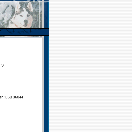
.V.
gen: LSB 36044