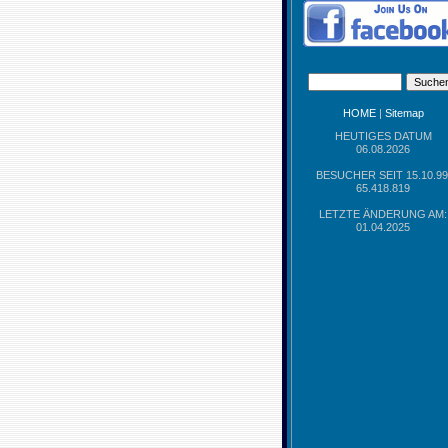
HOME
|
Sitemap
HEUTIGES DATUM
06.08.2026
BESUCHER SEIT 15.10.99
65.418.819
LETZTE ÄNDERUNG AM:
01.04.2025