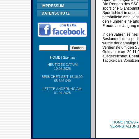
Die Rennen des SSCT s
IMPRESSUM
sportliche Glanzpunk
Sportlichkeit in uns
DATENSCHUTZ
persönliche Ambitione
den Hunden eine artge
Freude am Umgang mi
In den Jahren seines
Bestandteil des spor
wurde der damalige Ha
Verdienste um den SS
Goldlauter am 29.11.
ausgezeichnet. Ebenfa
HOME
|
Sitemap
Tätigkeit als Vorsitz
HEUTIGES DATUM
10.08.2026
BESUCHER SEIT 15.10.99:
65.646.040
LETZTE ÄNDERUNG AM:
01.04.2025
HOME
|
NEWS +
VERANSTALTUN