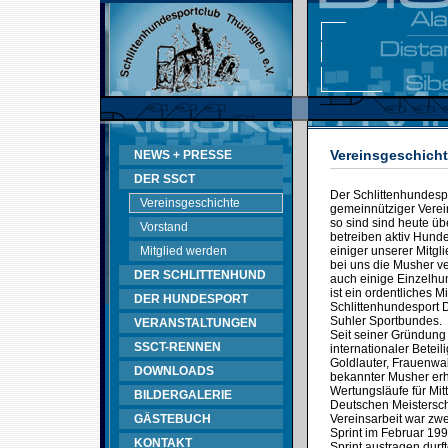
Vereinsgeschich
NEWS + PRESSE
DER SSCT
Der Schlittenhundespo
Vereinsgeschichte
gemeinnütziger Verein
so sind sind heute üb
Vorstand
betreiben aktiv Hunde
Mitglied werden
einiger unserer Mitgl
bei uns die Musher v
DER SCHLITTENHUND
auch einige Einzelhun
ist ein ordentliches 
DER HUNDESPORT
Schlittenhundesport
Suhler Sportbundes.
VERANSTALTUNGEN
Seit seiner Gründung
SSCT-RENNEN
internationaler Betei
Goldlauter, Frauenwal
DOWNLOADS
bekannter Musher erh
Wertungsläufe für Mit
BILDERGALERIE
Deutschen Meistersch
GÄSTEBUCH
Vereinsarbeit war zwe
Sprint im Februar 199
KONTAKT
Sprint austragen durft