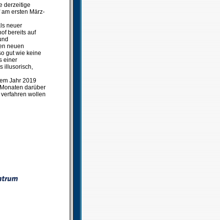
 derzeitige
 am ersten März-
als neuer
of bereits auf
 und
den neuen
so gut wie keine
s einer
 illusorisch,
dem Jahr 2019
n Monaten darüber
r verfahren wollen