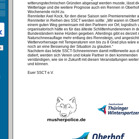
witterungstechnischen Gründen abgesagt werden musste, lässt die
Wetterlage und die weitere Prognose auch ein Rennen in Oberhof
Wochenende nicht zu.⁣
Rennleiter Axel Kock, für den diese Saison sein Premierenwinter 
Rennleiter in Reihen des SSCT werden sollte: „Wir waren in Oberh
einem guten Weg gemeinsam mit den Partnern vor Ort; logistisch
organisatorisch hätte es für das älteste Schlittenhunderennen in 
Bundesländern keine Hürden gegeben. Allerdings gibt es derzeit 
Naturschneeauflage mehr entlang des Rennsteigs, und angesicht
Wettervorhersage mit Temperaturen von bis zu 8 Grad plus wäre es
noch an eine Besserung der Situation zu glauben.“⁣
Nachdem das letzte SSCT-Schneerennen damit mittlerweile aus 
datiert, werden sich Verein und lokale Partner in den kommende
verständigen, wie sie in Zukunft mit diesen Veranstaltungen weite
und können.
Euer SSCT e.V.
: