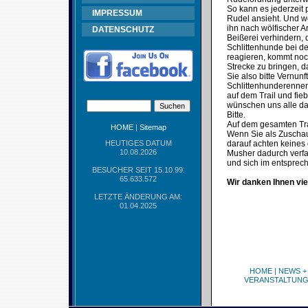
So kann es jederzeit 
IMPRESSUM
Rudel ansieht. Und w
ihn nach wölfischer 
DATENSCHUTZ
Beißerei verhindern, 
Schlittenhunde bei d
reagieren, kommt noc
Strecke zu bringen, 
Sie also bitte Vernu
Schlittenhunderennen
auf dem Trail und fie
wünschen uns alle das
Bitte.
Auf dem gesamten Trai
HOME
|
Sitemap
Wenn Sie als Zuschaue
HEUTIGES DATUM
darauf achten keines 
10.08.2026
Musher dadurch verfa
und sich im entspre
BESUCHER SEIT 15.10.99:
65.633.572
Wir danken Ihnen vie
LETZTE ÄNDERUNG AM:
01.04.2025
HOME
|
NEWS +
VERANSTALTUN