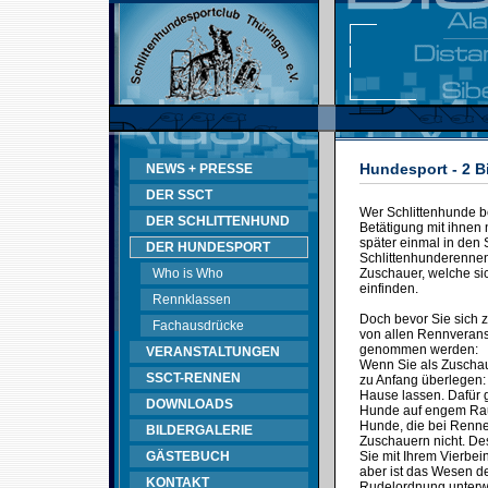
Hundesport - 2 B
NEWS + PRESSE
DER SSCT
Wer Schlittenhunde bes
DER SCHLITTENHUND
Betätigung mit ihnen 
später einmal in den 
DER HUNDESPORT
Schlittenhunderennen 
Who is Who
Zuschauer, welche sic
einfinden.
Rennklassen
Doch bevor Sie sich 
Fachausdrücke
von allen Rennveransta
genommen werden:
VERANSTALTUNGEN
Wenn Sie als Zuschau
SSCT-RENNEN
zu Anfang überlegen:
Hause lassen. Dafür g
DOWNLOADS
Hunde auf engem Raum
Hunde, die bei Rennen
BILDERGALERIE
Zuschauern nicht. D
GÄSTEBUCH
Sie mit Ihrem Vierbei
aber ist das Wesen de
KONTAKT
Rudelordnung unterwo