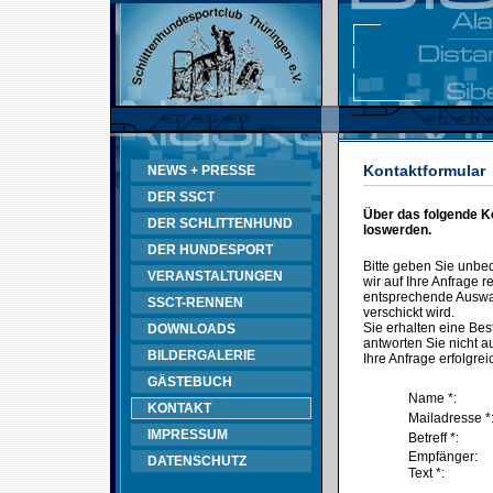
Kontaktformular
NEWS + PRESSE
DER SSCT
Über das folgende K
DER SCHLITTENHUND
loswerden.
DER HUNDESPORT
Bitte geben Sie unbe
VERANSTALTUNGEN
wir auf Ihre Anfrage
entsprechende Auswahl
SSCT-RENNEN
verschickt wird.
Sie erhalten eine Bes
DOWNLOADS
antworten Sie nicht au
BILDERGALERIE
Ihre Anfrage erfolgrei
GÄSTEBUCH
Name *:
KONTAKT
Mailadresse *
IMPRESSUM
Betreff *:
Empfänger:
DATENSCHUTZ
Text *: