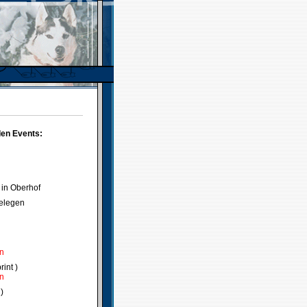
den Events:
 in Oberhof
delegen
en
int )
en
)