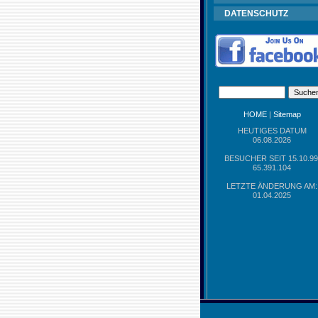
DATENSCHUTZ
HOME
|
Sitemap
HEUTIGES DATUM
06.08.2026
BESUCHER SEIT 15.10.99
65.391.104
LETZTE ÄNDERUNG AM:
01.04.2025