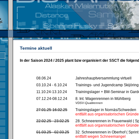
Termine aktuell
In der Saison 2024 / 2025 plant bzw organisiert der SSCT die folgen
08.06.24
Jahreshauptversammlung virtuell
03.10.24 - 6.10.24
Trainings- und Jugendcamp Skijöring
11.10.24-13.10.24
Trainingslager + BM-Seminar in Gar
07.12.24-08.12.24
8. Int. Wagenrennen in Mühlberg
VDSV-Qualirennen
27.01.25-16.02.25
Trainingslager in Nornäs/Schweden
entfällt aus organisatorischen Gründ
22.02.25 - 23.02.25
28. Schneerennen in Frauenwald ( Spr
entfällt aus organisatorischen Gründ
01.03.25 - 02.03.25
32. Schneerennen in Oberhof ( Sprint 
entfällt wegen Schneemangel