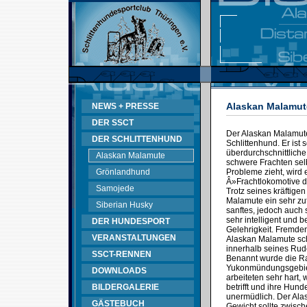
Alaskan Malamut
NEWS + PRESSE
DER SSCT
Der Alaskan Malamute
DER SCHLITTENHUND
Schlittenhund. Er ist s
überdurchschnittliche
Alaskan Malamute
schwere Frachten sel
Grönlandhund
Probleme zieht, wird 
Â»Frachtlokomotive 
Samojede
Trotz seines kräftige
Malamute ein sehr zut
Siberian Husky
sanftes, jedoch auch 
sehr intelligent und b
DER HUNDESPORT
Gelehrigkeit. Fremd
VERANSTALTUNGEN
Alaskan Malamute sch
innerhalb seines Rud
SSCT-RENNEN
Benannt wurde die R
Yukonmündungsgebiet
DOWNLOADS
arbeiteten sehr hart,
BILDERGALERIE
betrifft und ihre Hun
unermüdlich. Der Ala
GÄSTEBUCH
Gewicht sollte zwisc