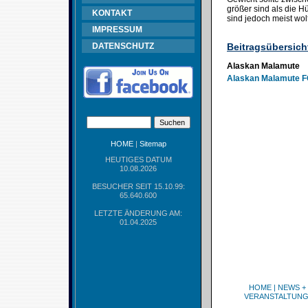
größer sind als die 
KONTAKT
sind jedoch meist wol
IMPRESSUM
DATENSCHUTZ
Beitragsübersich
Alaskan Malamute
Alaskan Malamute F
HOME
|
Sitemap
HEUTIGES DATUM
10.08.2026
BESUCHER SEIT 15.10.99:
65.640.600
LETZTE ÄNDERUNG AM:
01.04.2025
HOME
|
NEWS +
VERANSTALTUN