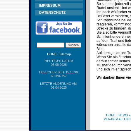
So kann es jederzeit 
IMPRESSUM
Rudel ansieht. Und w
ihn nach wölfischer 
DATENSCHUTZ
Beißerei verhindern, 
Schlittenhunde bei d
reagieren, kommt noc
Strecke zu bringen, 
Sie also bitte Vernu
Schlittenhunderennen
auf dem Trail und fie
wünschen uns alle das
Bitte.
Auf dem gesamten Trai
HOME
|
Sitemap
Wenn Sie als Zuschaue
HEUTIGES DATUM
darauf achten keines 
06.08.2026
Musher dadurch verfa
und sich im entspre
BESUCHER SEIT 15.10.99:
65.394.757
Wir danken Ihnen vie
LETZTE ÄNDERUNG AM:
01.04.2025
HOME
|
NEWS +
VERANSTALTUN