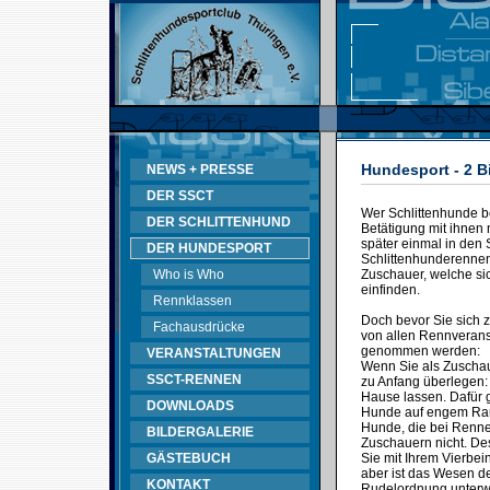
Hundesport - 2 B
NEWS + PRESSE
DER SSCT
Wer Schlittenhunde bes
DER SCHLITTENHUND
Betätigung mit ihnen 
später einmal in den 
DER HUNDESPORT
Schlittenhunderennen 
Who is Who
Zuschauer, welche sic
einfinden.
Rennklassen
Doch bevor Sie sich 
Fachausdrücke
von allen Rennveransta
genommen werden:
VERANSTALTUNGEN
Wenn Sie als Zuschau
SSCT-RENNEN
zu Anfang überlegen:
Hause lassen. Dafür g
DOWNLOADS
Hunde auf engem Raum
Hunde, die bei Rennen
BILDERGALERIE
Zuschauern nicht. D
GÄSTEBUCH
Sie mit Ihrem Vierbei
aber ist das Wesen de
KONTAKT
Rudelordnung unterwo