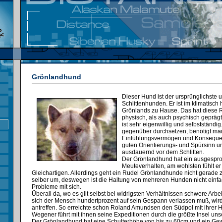
Grönlandhund
Dieser Hund ist der ursprünglichste 
Schlittenhunden. Er ist im klimatisch 
Grönlands zu Hause. Das hat diese 
physisch, als auch psychisch gepräg
ist sehr eigenwillig und selbstständig
gegenüber durchsetzen, benötigt m
Einfühlungsvermögen und Konsequen
guten Orientierungs- und Spürsinn un
ausdauernd vor dem Schlitten.
Der Grönlandhund hat ein ausgespr
Meuteverhalten, am wohlsten fühlt er 
Gleichartigen. Allerdings geht ein Rudel Grönlandhunde nicht gerade z
selber um, deswegen ist die Haltung von mehreren Hunden nicht einfac
Probleme mit sich.
Überall da, wo es gilt selbst bei widrigsten Verhältnissen schwere Arbe
sich der Mensch hundertprozent auf sein Gespann verlassen muß, wi
antreffen. So erreichte schon Roland Amundsen den Südpol mit ihrer Hi
Wegener führt mit ihnen seine Expeditionen durch die größte Insel uns
Der Grönlandhund hat eine Schulterhöhe von bis zu 60cm und ein Gewi