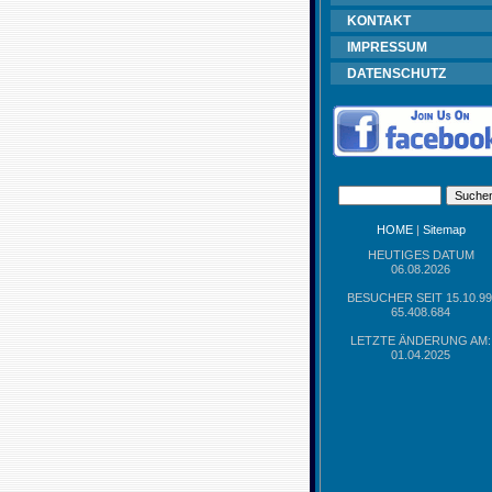
KONTAKT
IMPRESSUM
DATENSCHUTZ
HOME
|
Sitemap
HEUTIGES DATUM
06.08.2026
BESUCHER SEIT 15.10.99
65.408.684
LETZTE ÄNDERUNG AM:
01.04.2025