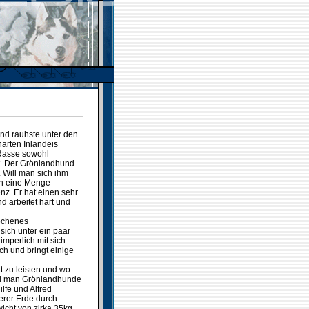
und rauhste unter den
harten Inlandeis
Rasse sowohl
t. Der Grönlandhund
. Will man sich ihm
an eine Menge
z. Er hat einen sehr
d arbeitet hart und
ochenes
sich unter ein paar
imperlich mit sich
h und bringt einige
it zu leisten und wo
rd man Grönlandhunde
lfe und Alfred
erer Erde durch.
cht von zirka 35kg.