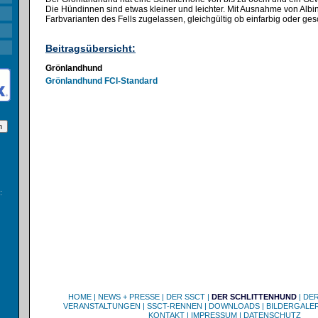
Die Hündinnen sind etwas kleiner und leichter. Mit Ausnahme von Albin
Farbvarianten des Fells zugelassen, gleichgültig ob einfarbig oder ges
Beitragsübersicht:
Grönlandhund
Grönlandhund FCI-Standard
:
HOME
|
NEWS + PRESSE
|
DER SSCT
|
DER SCHLITTENHUND
|
DE
VERANSTALTUNGEN
|
SSCT-RENNEN
|
DOWNLOADS
|
BILDERGALER
KONTAKT
|
IMPRESSUM
|
DATENSCHUTZ