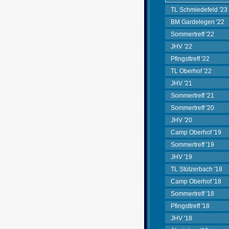
TL Schmiedefeld '23
BM Gardelegen '22
Sommertreff '22
JHV '22
Pfingsttreff '22
TL Oberhof '22
JHV '21
Sommertreff '21
Sommertreff '20
JHV '20
Camp Oberhof '19
Sommertreff '19
JHV '19
TL Stützerbach '18
Camp Oberhof '18
Sommertreff '18
Pfingsttreff '18
JHV '18