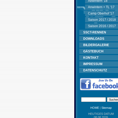
Abwintern '18
Anwintern + TL '17
Camp Oberhof '17
Saison 2017 / 2018
Saison 2016 / 2017
SSCT-RENNEN
DOWNLOADS
BILDERGALERIE
GÄSTEBUCH
KONTAKT
IMPRESSUM
DATENSCHUTZ
HOME
|
Sitemap
HEUTIGES DATUM
08.08.2026