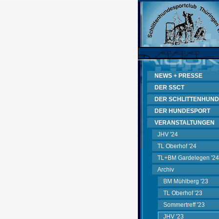
NEWS + PRESSE
DER SSCT
DER SCHLITTENHUND
DER HUNDESPORT
VERANSTALTUNGEN
JHV '24
TL Oberhof '24
TL+BM Gardelegen '24
Archiv
BM Mühlberg '23
TL Oberhof '23
Sommertreff '23
JHV '23