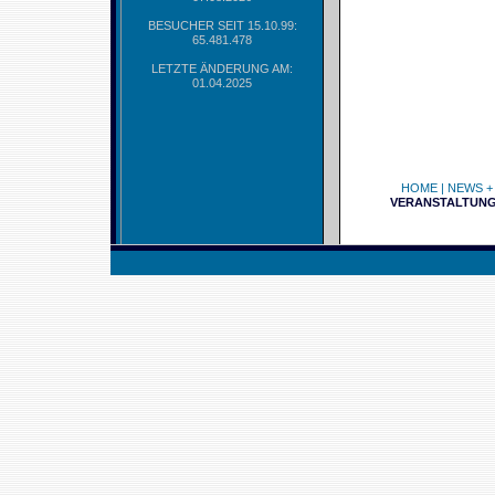
BESUCHER SEIT 15.10.99:
65.481.478
LETZTE ÄNDERUNG AM:
01.04.2025
HOME
|
NEWS +
VERANSTALTUN