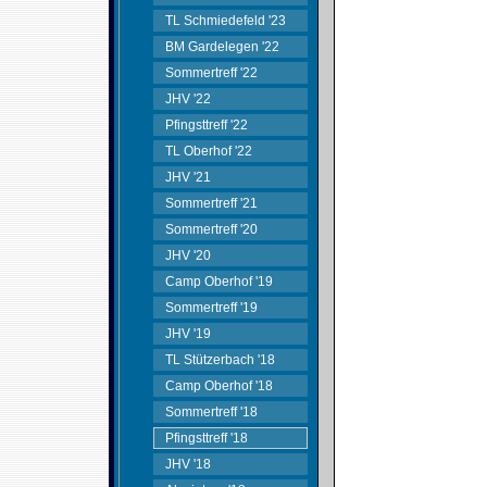
TL Schmiedefeld '23
BM Gardelegen '22
Sommertreff '22
JHV '22
Pfingsttreff '22
TL Oberhof '22
JHV '21
Sommertreff '21
Sommertreff '20
JHV '20
Camp Oberhof '19
Sommertreff '19
JHV '19
TL Stützerbach '18
Camp Oberhof '18
Sommertreff '18
Pfingsttreff '18
JHV '18