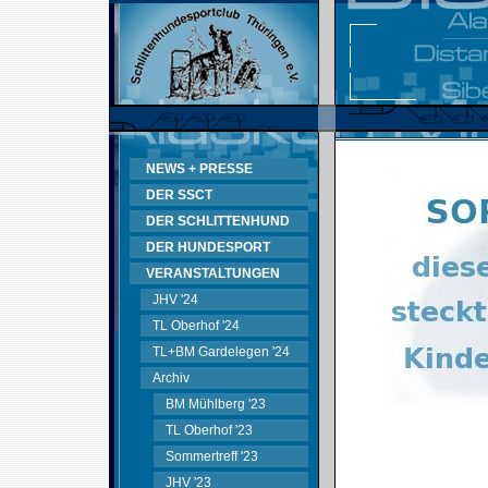
NEWS + PRESSE
DER SSCT
DER SCHLITTENHUND
DER HUNDESPORT
VERANSTALTUNGEN
JHV '24
TL Oberhof '24
TL+BM Gardelegen '24
Archiv
BM Mühlberg '23
TL Oberhof '23
Sommertreff '23
JHV '23