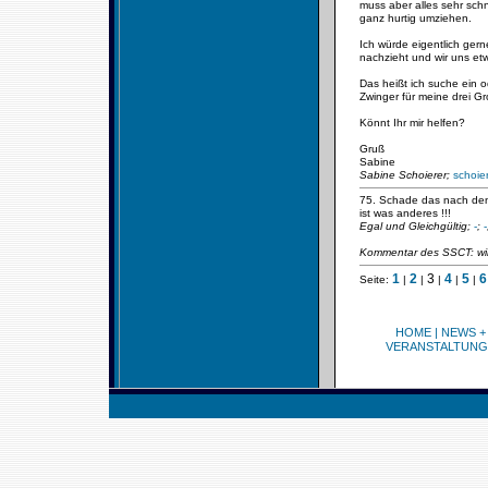
muss aber alles sehr sch
ganz hurtig umziehen.
Ich würde eigentlich ger
nachzieht und wir uns et
Das heißt ich suche ein o
Zwinger für meine drei G
Könnt Ihr mir helfen?
Gruß
Sabine
Sabine Schoierer;
schoie
75. Schade das nach den 
ist was anderes !!!
Egal und Gleichgültig;
-
;
-
Kommentar des SSCT: wir
1
2
3
4
5
6
Seite:
|
|
|
|
|
HOME
|
NEWS +
VERANSTALTUNG