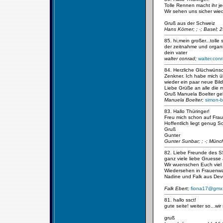
Tolle Rennen macht ihr je
Wir sehen uns sicher wied
Gruß aus der Schweiz
Hans Körner;
;
-
; Basel; 
85. hi,mein großer...tolle
der zeitnahme und organi
dein vater
walter conrad;
walter.co
84. Herzliche Glüchwünsc
Zenkner. Ich habe mich ü
wieder ein paar neue Bild
Liebe Grüße an alle die 
Gruß Manuela Boelter ge
Manuela Boelter;
simon-b
83. Hallo Thüringer!
Freu mich schon auf Fra
Hoffentlich liegt genug S
Gruß
Gunter
Gunter Sunbar;
;
-
; Münc
82. Liebe Freunde des S
ganz viele liebe Gruess
Wir wuenschen Euch viel 
Wiedersehen in Frauenwa
Nadine und Falk aus De
Falk Ebert;
fiona17@gmx
81. hallo ssct!
gute seite! weiter so...wi
gruß