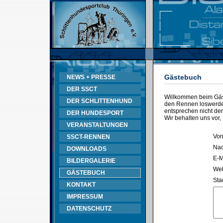
Gästebuch
NEWS + PRESSE
DER SSCT
Willkommen beim Gäst
DER SCHLITTENHUND
den Rennen loswerden
entsprechen nicht d
DER HUNDESPORT
Wir behalten uns vor,
VERANSTALTUNGEN
Vor
SSCT-RENNEN
Na
DOWNLOADS
E-M
BILDERGALERIE
Web
GÄSTEBUCH
Sta
KONTAKT
IMPRESSUM
DATENSCHUTZ