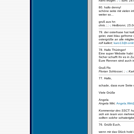
hans krüger;
;
-
; suhl; 16
80. hallo denny!
schöne seite mit vielen inf
weiter so...
gruß aus hn
chris ;
;
-
; Heilbronn; 15.
79. der osterhase hat ka
geier, zwei blau gefrorne os
ostergrüße an alle mitglie
rolf kallert;
karo13@t-onli
78. Hallo Thüringer!
Eine super Website habt i
Sicher schafft Ihr es in Z
Eure Rennen sind auch im
Gruß Flo
Florian Schlosser;
;
-
; Kar
77. Hallo,
schade, dass eure Seite ni
Viele Grüße
Angela
Angela Wirt;
Angela.Wir
Kommentar des SSCT: hallo
sich ein team von mehrer
sollten solche schwierigke
76. Grüßt Euch,
wenn mir das Glück hold i