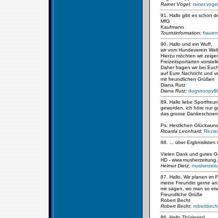
Rainer Vogel;
rainer.vog
91. Hallo gibt es schon 
MfG
Kaufmann
Touristinformation;
frauen
90. Hallo und ein Wuff,
wir vom Hundeverein Welt
Hierzu möchten wir zeige
Freizeitsportarten vorstell
Daher fragen wir bei Euc
auf Eure Nachricht und v
mit freundlichen Grüßen
Diana Rutz
Diana Rutz;
dogsnoopy8
89. Hallo liebe Sportfreu
geworden, ich höre nur gu
das grosse Dankeschoen 
Ps: Herzlichen Glückwun
Ricarda Leonhard;
Ricci
88. ... über Ergbnisliste
Vielen Dank und gutes G
HD - www.musherzeitung
Helmut Dietz;
musherzei
87. Hallo. Wir planen im
meine Freundin gerne an 
mir sagen, wo man so e
Freundliche Grüße
Robert Becht
Robert Becht;
robertbec
86. Hallo Thüringer!