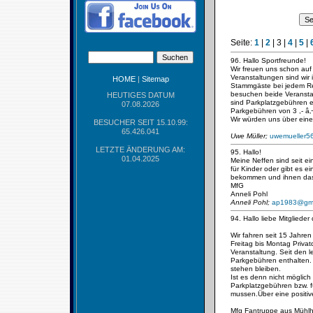
Seite:
1
|
2
|
3
|
4
|
5
|
96. Hallo Sportfreunde!
Wir freuen uns schon au
Veranstaltungen sind wir
HOME
|
Sitemap
Stammgäste bei jedem Re
besuchen beide Veranstal
HEUTIGES DATUM
sind Parkplatzgebühren en
07.08.2026
Parkgebühren von 3 ,- â‚
Wir würden uns über eine
BESUCHER SEIT 15.10.99:
65.426.041
Uwe Müller;
uwemueller
LETZTE ÄNDERUNG AM:
95. Hallo!
01.04.2025
Meine Neffen sind seit ei
für Kinder oder gibt es 
bekommen und ihnen das
MfG
Anneli Pohl
Anneli Pohl;
ap1983@gm
94. Hallo liebe Mitgliede
Wir fahren seit 15 Jahre
Freitag bis Montag Priva
Veranstaltung. Seit den l
Parkgebühren enthalten. 
stehen bleiben.
Ist es denn nicht möglich
Parkplatzgebühren bzw. f
mussen.Über eine positiv
Mfg Fantruppe aus Mühl