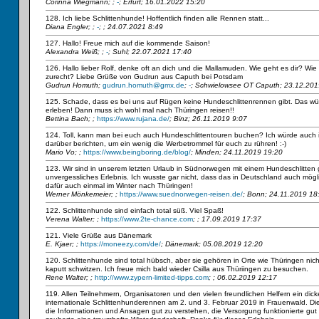
Corinna Wiegmann;
;
-
; Erfurt; 16.01.2022 15:20
128. Ich liebe Schlittenhunde! Hoffentlich finden alle Rennen statt...
Diana Engler;
;
-
; ; 24.07.2021 8:49
127. Hallo! Freue mich auf die kommende Saison!
Alexandra Weiß;
;
-
; Suhl; 22.07.2021 17:40
126. Hallo lieber Rolf, denke oft an dich und die Mallamuden. Wie geht es dir? W
zurecht? Liebe Grüße von Gudrun aus Caputh bei Potsdam
Gudrun Homuth;
gudrun.homuth@gmx.de
;
-
; Schwielowsee OT Caputh; 23.12.201
125. Schade, dass es bei uns auf Rügen keine Hundeschlittenrennen gibt. Das wür
erleben! Dann muss ich wohl mal nach Thüringen reisen!!
Bettina Bach;
;
https://www.rujana.de/
; Binz; 26.11.2019 9:07
124. Toll, kann man bei euch auch Hundeschlittentouren buchen? Ich würde auch
darüber berichten, um ein wenig die Werbetrommel für euch zu rühren! :-)
Mario Vo;
;
https://www.beingboring.de/blog/
; Minden; 24.11.2019 19:20
123. Wir sind in unserem letzten Urlaub in Südnorwegen mit einem Hundeschlitten 
unvergessliches Erlebnis. Ich wusste gar nicht, dass das in Deutschland auch möglic
dafür auch einmal im Winter nach Thüringen!
Werner Mönkemeier;
;
https://www.suednorwegen-reisen.de/
; Bonn; 24.11.2019 18
122. Schlittenhunde sind einfach total süß. Viel Spaß!
Verena Walter;
;
https://www.2te-chance.com
; ; 17.09.2019 17:37
121. Viele Grüße aus Dänemark
E. Kjaer;
;
https://moneezy.com/de/
; Dänemark; 05.08.2019 12:20
120. Schlittenhunde sind total hübsch, aber sie gehören in Orte wie Thüringen nich
kaputt schwitzen. Ich freue mich bald wieder Csilla aus Thüriingen zu besuchen.
Rene Walter;
;
http://www.zypern-limited-tipps.com
; ; 06.02.2019 12:17
119. Allen Teilnehmern, Organisatoren und den vielen freundlichen Helfern ein dick
internationale Schlittenhunderennen am 2. und 3. Februar 2019 in Frauenwald. Di
die Informationen und Ansagen gut zu verstehen, die Versorgung funktionierte gut