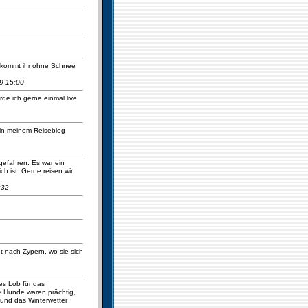
ie kommt ihr ohne Schnee
9 15:00
de ich gerne einmal live
 in meinem Reiseblog
gefahren. Es war ein
h ist. Gerne reisen wir
:32
t nach Zypern, wo sie sich
es Lob für das
e Hunde waren prächtig,
 und das Winterwetter