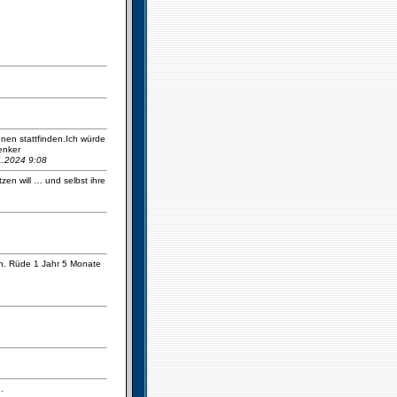
nnen stattfinden.Ich würde
enker
01.2024 9:08
zen will … und selbst ihre
en. Rüde 1 Jahr 5 Monate
.