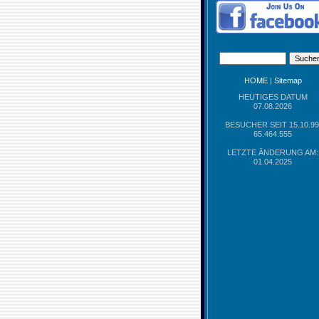
HOME
|
Sitemap
HEUTIGES DATUM
07.08.2026
BESUCHER SEIT 15.10.99
65.464.555
LETZTE ÄNDERUNG AM:
01.04.2025