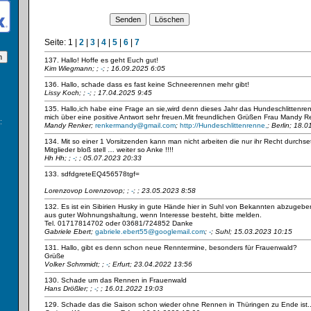
Seite:
1
|
2
|
3
|
4
|
5
|
6
|
7
137. Hallo! Hoffe es geht Euch gut!
Kim Wiegmann;
;
-
; ; 16.09.2025 6:05
136. Hallo, schade dass es fast keine Schneerennen mehr gibt!
Lissy Koch;
;
-
; ; 17.04.2025 9:45
135. Hallo,ich habe eine Frage an sie,wird denn dieses Jahr das Hundeschlittenre
mich über eine positive Antwort sehr freuen.Mit freundlichen Grüßen Frau Mandy R
:
Mandy Renker;
renkermandy@gmail.com
;
http://Hundeschlittenrenne,
; Berlin; 18.
134. Mit so einer 1 Vorsitzenden kann man nicht arbeiten die nur ihr Recht durchset
Mitglieder bloß stell … weiter so Anke !!!!
Hh Hh;
;
-
; ; 05.07.2023 20:33
133. sdfdgreteEQ456578tgf=
Lorenzovop Lorenzovop;
;
-
; ; 23.05.2023 8:58
132. Es ist ein Sibirien Husky in gute Hände hier in Suhl von Bekannten abzugeb
aus guter Wohnungshaltung, wenn Interesse besteht, bitte melden.
Tel. 01717814702 oder 03681/724852 Danke
Gabriele Ebert;
gabriele.ebert55@googlemail.com
;
-
; Suhl; 15.03.2023 10:15
131. Hallo, gibt es denn schon neue Renntermine, besonders für Frauenwald?
Grüße
Volker Schmmidt;
;
-
; Erfurt; 23.04.2022 13:56
130. Schade um das Rennen in Frauenwald
Hans Drößler;
;
-
; ; 16.01.2022 19:03
129. Schade das die Saison schon wieder ohne Rennen in Thüringen zu Ende ist..