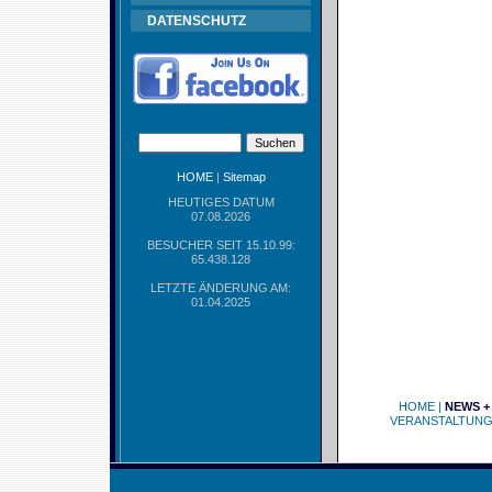
DATENSCHUTZ
HOME
|
Sitemap
HEUTIGES DATUM
07.08.2026
BESUCHER SEIT 15.10.99:
65.438.128
LETZTE ÄNDERUNG AM:
01.04.2025
HOME
|
NEWS +
VERANSTALTUN