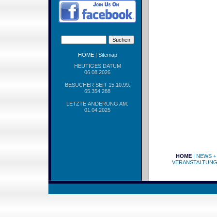
HOME
|
Sitemap
HEUTIGES DATUM
06.08.2026
BESUCHER SEIT 15.10.99:
65.354.288
LETZTE ÄNDERUNG AM:
01.04.2025
HOME
|
NEWS +
VERANSTALTUN