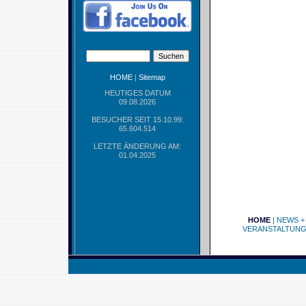
HOME
|
Sitemap
HEUTIGES DATUM
09.08.2026
BESUCHER SEIT 15.10.99:
65.604.514
LETZTE ÄNDERUNG AM:
01.04.2025
HOME
|
NEWS +
VERANSTALTUN