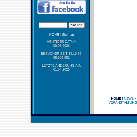
HOME
|
Sitemap
HEUTIGES DATUM
09.08.2026
BESUCHER SEIT 15.10.99:
65.605.952
LETZTE ÄNDERUNG AM:
01.04.2025
HOME
|
NEWS +
VERANSTALTUN