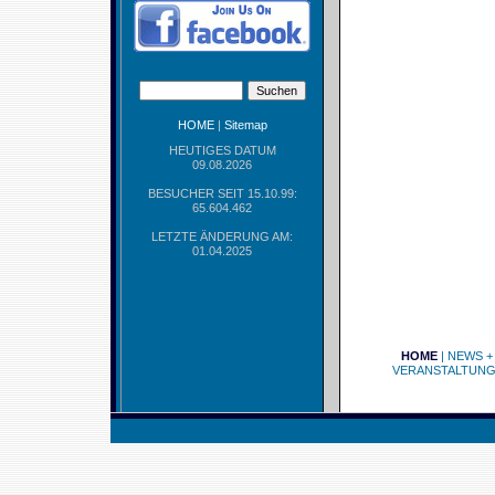
HOME
|
Sitemap
HEUTIGES DATUM
09.08.2026
BESUCHER SEIT 15.10.99:
65.604.462
LETZTE ÄNDERUNG AM:
01.04.2025
HOME
|
NEWS +
VERANSTALTUN