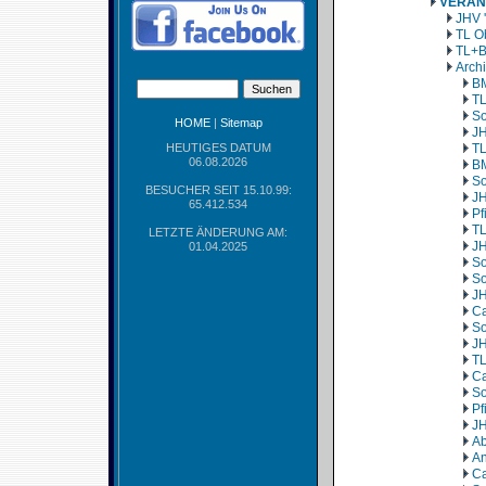
VERAN
JHV 
TL O
TL+B
Arch
BM
TL
So
HOME
|
Sitemap
JH
HEUTIGES DATUM
TL
06.08.2026
BM
So
BESUCHER SEIT 15.10.99:
JH
65.412.534
Pf
TL
LETZTE ÄNDERUNG AM:
JH
01.04.2025
So
So
JH
Ca
So
JH
TL
Ca
So
Pf
JH
Ab
An
Ca