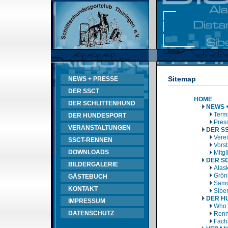
Sitemap
NEWS + PRESSE
DER SSCT
HOME
DER SCHLITTENHUND
NEWS 
Termi
DER HUNDESPORT
Pres
VERANSTALTUNGEN
DER S
Vere
SSCT-RENNEN
Vors
DOWNLOADS
Mitg
DER S
BILDERGALERIE
Alas
Grön
GÄSTEBUCH
Samo
KONTAKT
Sibe
DER H
IMPRESSUM
Who 
DATENSCHUTZ
Renn
Fach