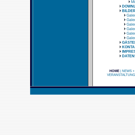
Mü
DOWN
BILDE
Galer
Galer
Galer
Galer
Galer
Galer
GÄSTE
KONTA
IMPRE
DATEN
HOME
|
NEWS +
VERANSTALTUN