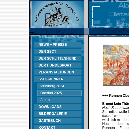
NEWS + PRESSE
DER SSCT
DER SCHLITTENHUND
DER HUNDESPORT
VERANSTALTUNGEN
SSCT-RENNEN
Mühlberg 2024
Oberhof 2025
+++ Rennen Obe
Archiv
Erneut kein Thü
DOWNLOADS
Nach Frauenwald
Seit mittlerweil
BILDERGALERIE
darauf, wieder e
wird sich mindes
GÄSTEBUCH
Nachdem bereits
KONTAKT
Rennen in Fraue