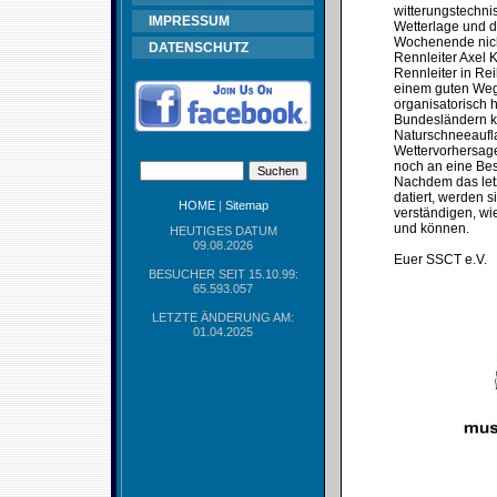
witterungstechni
IMPRESSUM
Wetterlage und d
Wochenende nicht
DATENSCHUTZ
Rennleiter Axel 
Rennleiter in Re
einem guten Weg 
organisatorisch 
Bundesländern ke
Naturschneeaufla
Wettervorhersage
noch an eine Bes
Nachdem das let
datiert, werden 
HOME
|
Sitemap
verständigen, wie
und können.
HEUTIGES DATUM
09.08.2026
Euer SSCT e.V.
BESUCHER SEIT 15.10.99:
65.593.057
LETZTE ÄNDERUNG AM:
01.04.2025