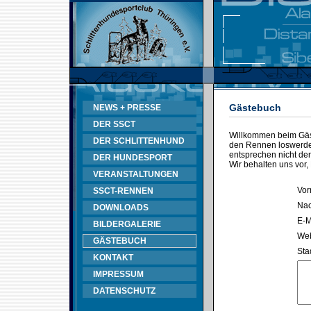
Gästebuch
NEWS + PRESSE
DER SSCT
Willkommen beim Gäst
DER SCHLITTENHUND
den Rennen loswerden
entsprechen nicht d
DER HUNDESPORT
Wir behalten uns vor,
VERANSTALTUNGEN
Vor
SSCT-RENNEN
Na
DOWNLOADS
E-M
BILDERGALERIE
Web
GÄSTEBUCH
Sta
KONTAKT
IMPRESSUM
DATENSCHUTZ