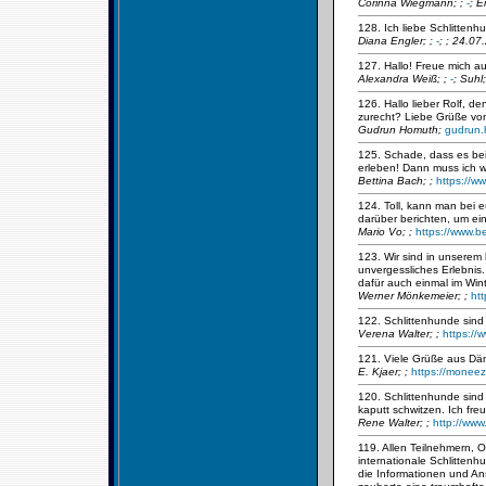
Corinna Wiegmann;
;
-
; E
128. Ich liebe Schlittenhu
Diana Engler;
;
-
; ; 24.07
127. Hallo! Freue mich a
Alexandra Weiß;
;
-
; Suhl
126. Hallo lieber Rolf, 
zurecht? Liebe Grüße vo
Gudrun Homuth;
gudrun
125. Schade, dass es bei
erleben! Dann muss ich w
Bettina Bach;
;
https://w
124. Toll, kann man bei
darüber berichten, um ein
Mario Vo;
;
https://www.b
123. Wir sind in unserem
unvergessliches Erlebnis.
dafür auch einmal im Win
Werner Mönkemeier;
;
ht
122. Schlittenhunde sind 
Verena Walter;
;
https://
121. Viele Grüße aus D
E. Kjaer;
;
https://moneez
120. Schlittenhunde sind 
kaputt schwitzen. Ich fre
Rene Walter;
;
http://www
119. Allen Teilnehmern, O
internationale Schlitten
die Informationen und An