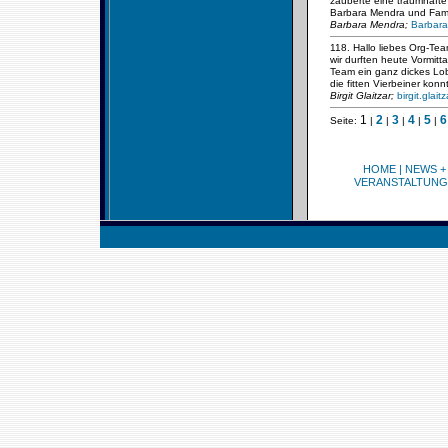
zauberte eine traumhafte 
Barbara Mendra und Fami
Barbara Mendra;
Barbara
118. Hallo liebes Org-Tea
wir durften heute Vormit
Team ein ganz dickes Lob 
die fitten Vierbeiner ko
Birgit Glaitzar;
birgit.glai
1
2
3
4
5
6
Seite:
|
|
|
|
|
HOME
|
NEWS +
VERANSTALTUNG