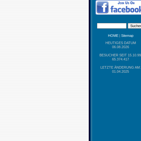
HOME
|
Sitemap
HEUTIGES DATUM
06.08.2026
BESUCHER SEIT 15.10.99
65.374.417
LETZTE ÄNDERUNG AM:
01.04.2025