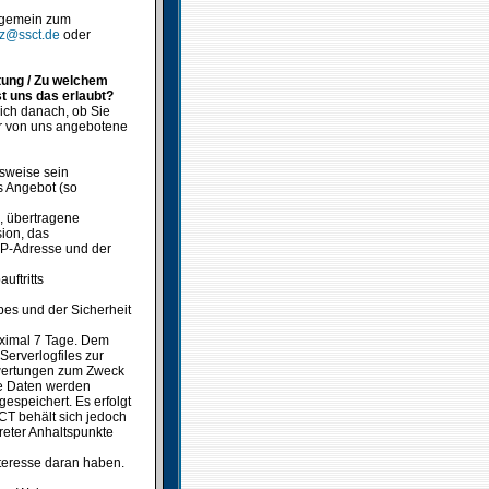
lgemein zum
tz@ssct.de
oder
tung / Zu welchem
t uns das erlaubt?
ich danach, ob Sie
er von uns angebotene
sweise sein
s Angebot (so
, übertragene
ion, das
 IP-Adresse und der
uftritts
bes und der Sicherheit
aximal 7 Tage. Dem
erverlogfiles zur
uswertungen zum Zweck
se Daten werden
gespeichert. Es erfolgt
CT behält sich jedoch
reter Anhaltspunkte
Interesse daran haben.