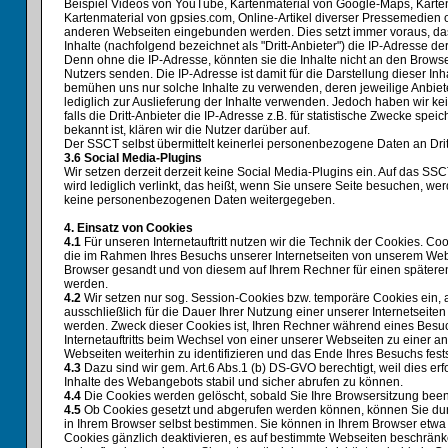
Beispiel Videos von YouTube, Kartenmaterial von Google-Maps, Kart
Kartenmaterial von gpsies.com, Online-Artikel diverser Pressemedien 
anderen Webseiten eingebunden werden. Dies setzt immer voraus, das
Inhalte (nachfolgend bezeichnet als "Dritt-Anbieter") die IP-Adresse 
Denn ohne die IP-Adresse, könnten sie die Inhalte nicht an den Browse
Nutzers senden. Die IP-Adresse ist damit für die Darstellung dieser Inha
bemühen uns nur solche Inhalte zu verwenden, deren jeweilige Anbiet
lediglich zur Auslieferung der Inhalte verwenden. Jedoch haben wir kei
falls die Dritt-Anbieter die IP-Adresse z.B. für statistische Zwecke spei
bekannt ist, klären wir die Nutzer darüber auf.
Der SSCT selbst übermittelt keinerlei personenbezogene Daten an Drit
3.6 Social Media-Plugins
Wir setzen derzeit derzeit keine Social Media-Plugins ein. Auf das 
wird lediglich verlinkt, das heißt, wenn Sie unsere Seite besuchen, we
keine personenbezogenen Daten weitergegeben.
4. Einsatz von Cookies
4.1
Für unseren Internetauftritt nutzen wir die Technik der Cookies. Coo
die im Rahmen Ihres Besuchs unserer Internetseiten von unserem Web
Browser gesandt und von diesem auf Ihrem Rechner für einen späteren
werden.
4.2
Wir setzen nur sog. Session-Cookies bzw. temporäre Cookies ein, a
ausschließlich für die Dauer Ihrer Nutzung einer unserer Internetseit
werden. Zweck dieser Cookies ist, Ihren Rechner während eines Besu
Internetauftritts beim Wechsel von einer unserer Webseiten zu einer a
Webseiten weiterhin zu identifizieren und das Ende Ihres Besuchs fest
4.3
Dazu sind wir gem. Art.6 Abs.1 (b) DS-GVO berechtigt, weil dies erfo
Inhalte des Webangebots stabil und sicher abrufen zu können.
4.4
Die Cookies werden gelöscht, sobald Sie Ihre Browsersitzung bee
4.5
Ob Cookies gesetzt und abgerufen werden können, können Sie dur
in Ihrem Browser selbst bestimmen. Sie können in Ihrem Browser etwa
Cookies gänzlich deaktivieren, es auf bestimmte Webseiten beschränk