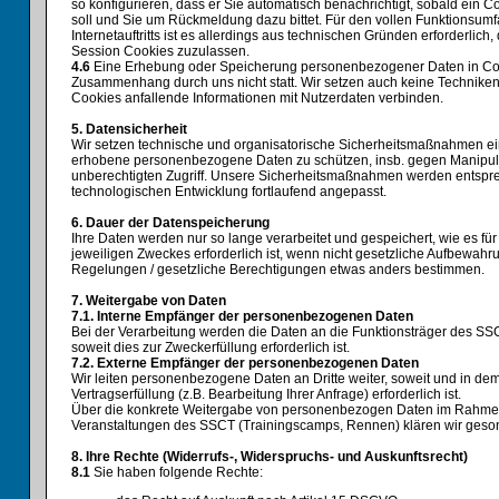
so konfigurieren, dass er Sie automatisch benachrichtigt, sobald ein 
soll und Sie um Rückmeldung dazu bittet. Für den vollen Funktionsum
Internetauftritts ist es allerdings aus technischen Gründen erforderlich
Session Cookies zuzulassen.
4.6
Eine Erhebung oder Speicherung personenbezogener Daten in Coo
Zusammenhang durch uns nicht statt. Wir setzen auch keine Techniken 
Cookies anfallende Informationen mit Nutzerdaten verbinden.
5. Datensicherheit
Wir setzen technische und organisatorische Sicherheitsmaßnahmen ei
erhobene personenbezogene Daten zu schützen, insb. gegen Manipulat
unberechtigten Zugriff. Unsere Sicherheitsmaßnahmen werden entspr
technologischen Entwicklung fortlaufend angepasst.
6. Dauer der Datenspeicherung
Ihre Daten werden nur so lange verarbeitet und gespeichert, wie es für
jeweiligen Zweckes erforderlich ist, wenn nicht gesetzliche Aufbewahr
Regelungen / gesetzliche Berechtigungen etwas anders bestimmen.
7. Weitergabe von Daten
7.1. Interne Empfänger der personenbezogenen Daten
Bei der Verarbeitung werden die Daten an die Funktionsträger des SS
soweit dies zur Zweckerfüllung erforderlich ist.
7.2. Externe Empfänger der personenbezogenen Daten
Wir leiten personenbezogene Daten an Dritte weiter, soweit und in de
Vertragserfüllung (z.B. Bearbeitung Ihrer Anfrage) erforderlich ist.
Über die konkrete Weitergabe von personenbezogen Daten im Rahme
Veranstaltungen des SSCT (Trainingscamps, Rennen) klären wir geson
8. Ihre Rechte (Widerrufs-, Widerspruchs- und Auskunftsrecht)
8.1
Sie haben folgende Rechte: