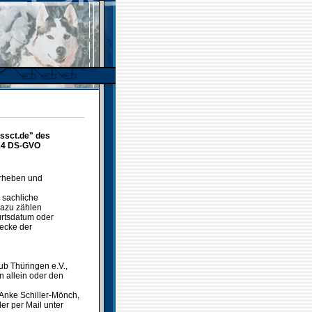
.ssct.de" des
 14 DS-GVO
erheben und
 sachliche
Dazu zählen
urtsdatum oder
ecke der
ub Thüringen e.V.,
n allein oder den
 Anke Schiller-Mönch,
er per Mail unter