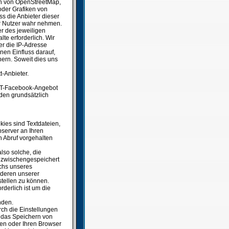
en von OpenStreetMap,
oder Grafiken von
s die Anbieter dieser
der Nutzer wahr nehmen.
r des jeweiligen
lte erforderlich. Wir
er die IP-Adresse
nen Einfluss darauf,
chern. Soweit dies uns
t-Anbieter.
SSCT-Facebook-Angebot
rden grundsätzlich
kies sind Textdateien,
server an Ihren
 Abruf vorgehalten
lso solche, die
en zwischengespeichert
chs unseres
nderen unserer
stellen zu können.
rderlich ist um die
nden.
ch die Einstellungen
 das Speichern von
en oder Ihren Browser