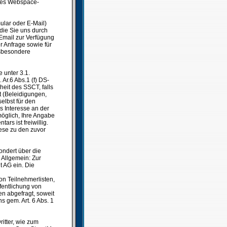
es Webspace-
ular oder E-Mail)
die Sie uns durch
Email zur Verfügung
r Anfrage sowie für
nsbesondere
 unter 3.1.
Ar.6 Abs.1 (f) DS-
heit des SSCT, falls
t (Beleidigungen,
elbst für den
s Interesse an der
möglich, Ihre Angabe
rs ist freiwillig.
ese zu den zuvor
ondert über die
Allgemein: Zur
t AG ein. Die
n Teilnehmerlisten,
ffentlichung von
 abgefragt, soweit
s gem. Art. 6 Abs. 1
itter, wie zum