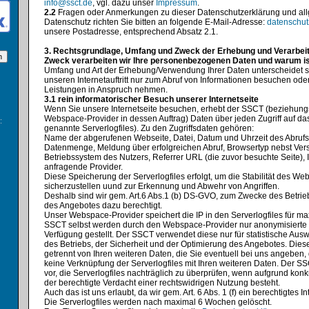
info@ssct.de
, vgl. dazu unser
Impressum
.
2.2
Fragen oder Anmerkungen zu dieser Datenschutzerklärung und al
Datenschutz richten Sie bitten an folgende E-Mail-Adresse:
datenschu
unsere Postadresse, entsprechend Absatz 2.1.
3. Rechtsgrundlage, Umfang und Zweck der Erhebung und Verarbei
Zweck verarbeiten wir Ihre personenbezogenen Daten und warum is
Umfang und Art der Erhebung/Verwendung Ihrer Daten unterscheidet s
unseren Internetauftritt nur zum Abruf von Informationen besuchen od
Leistungen in Anspruch nehmen.
3.1 rein informatorischer Besuch unserer Internetseite
Wenn Sie unsere Internetseite besuchen, erhebt der SSCT (beziehung
Webspace-Provider in dessen Auftrag) Daten über jeden Zugriff auf da
:
genannte Serverlogfiles). Zu den Zugriffsdaten gehören:
Name der abgerufenen Webseite, Datei, Datum und Uhrzeit des Abrufs
Datenmenge, Meldung über erfolgreichen Abruf, Browsertyp nebst Vers
Betriebssystem des Nutzers, Referrer URL (die zuvor besuchte Seite),
anfragende Provider.
Diese Speicherung der Serverlogfiles erfolgt, um die Stabilität des Weba
sicherzustellen uund zur Erkennung und Abwehr von Angriffen.
Deshalb sind wir gem. Art.6 Abs.1 (b) DS-GVO, zum Zwecke des Betrie
des Angebotes dazu berechtigt.
Unser Webspace-Provider speichert die IP in den Serverlogfiles für m
SSCT selbst werden durch den Webspace-Provider nur anonymisierte S
Verfügung gestellt. Der SSCT verwendet diese nur für statistische A
des Betriebs, der Sicherheit und der Optimierung des Angebotes. Die
getrennt von Ihren weiteren Daten, die Sie eventuell bei uns angeben, 
keine Verknüpfung der Serverlogfiles mit Ihren weiteren Daten. Der SS
vor, die Serverlogfiles nachträglich zu überprüfen, wenn aufgrund konk
der berechtigte Verdacht einer rechtswidrigen Nutzung besteht.
Auch das ist uns erlaubt, da wir gem. Art. 6 Abs. 1 (f) ein berechtigtes 
Die Serverlogfiles werden nach maximal 6 Wochen gelöscht.