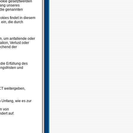
Cookie gesetztwerden
fang unseres
, die genannten
kies findet in diesem
ein, die durch
n, um anfallende oder
ion, Verlust oder
echend der
 die Erfüllung des
ungsfristen und
CT weitergeben,
m Unfang, wie es zur
n von
dert auf.