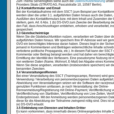
Zum Thema Serverlogfiles siehe auch die
Datenschutzerklärung
unser
Providers Strato (STRATO AG, Pascalstraße 10, 10587 Berlin).
3.2 Kontaktformular und Email
Bei der Kontaktaufnahme mit dem SSCT (zum Beispiel per Kontaktform
werden über die unter 3.1. aufgeführten Daten hinaus auch die Daten, 
Ausfüllen des Kontaktformulars bzw. mit dem Inhalt und Zusenden der 
stellem, gem. Art. 6 Abs. 1 (b) DS-GVO zum Zwecke der Bearbeitung de
den Fall, dass Anschlussfragen entstehen, erhoben und verarbeitet, i
gespeichert.
3.3 Gästebucheinträge
Wenn Sie die Gästebuchfunktion nutzen, verarbeiten wir Daten über die
aufgeführten Daten hinaus. Wir speichern Ihre IP-Adresse weil wir gem. 
GVO ein berechtigtes Interesse daran haben. Dieses liegt in der Sicher
jemand in Kommentaren und Beiträgen widerrechtliche Inhalte schreib
verbotene politische Propaganda, etc.). In diesem Fall kann der SSCT s
Kommentar oder Beitrag belangt werden und hat daher ein berechtigte
Ermittlung der Identität des Verfassers. Eine pseudonyme Nutzung ist 
von weiteren Daten (Name, Wohnort, E-Mail) bei Abgabe eines Kommenta
Wenn Sie diese angeben, verarbeiten (insbesondere speichern) wir di
benannten Zwecken.
3.4 Veranstaltungen/Rennen
Bei einer Veranstaltung des SSCT (Trainingscamps, Rennen) wird ges
Verwendung / Verarbeitung von personenbezogenen Daten aufgeklärt. 
Abwicklung von Veranstaltungen setzen wir die Software der race|resul
genutzten Funktionen umfassen, je nach Veranstaltung: die Online-
Rennanmeldung/Registrierung mit Online-Payment, Veröffentlichung vo
Veröffentlichung von Startlisten, Veröffentlichung von Live-Zeiten, Verö
Endergebnissen. Mit der Anmeldung werden personenbezogenen Daten
diese für die Abwicklung der Teilnahme zwingend nötig sind. Dies ist un
(e) DS-GVO erlaubt.
3.5 Einbindung von Diensten und Inhalten Dritter
Es kann vorkommen, dass innerhalb dieses Onlineangebotes Inhalte Dr