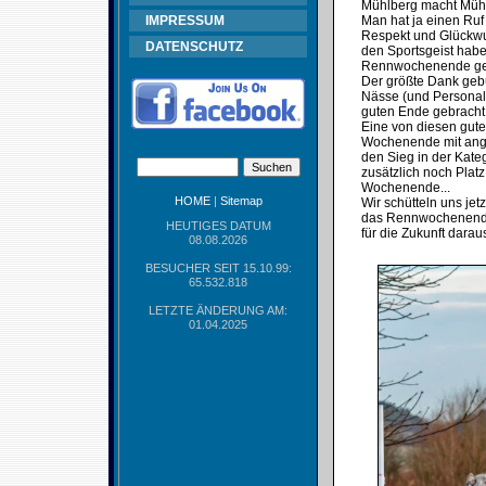
Mühlberg macht Mühl
IMPRESSUM
Man hat ja einen Ruf 
Respekt und Glückwun
DATENSCHUTZ
den Sportsgeist habe
Rennwochenende ge
Der größte Dank gebü
Nässe (und Personaln
guten Ende gebracht
Eine von diesen gute
Wochenende mit ange
den Sieg in der Kate
zusätzlich noch Platz
Wochenende...
HOME
|
Sitemap
Wir schütteln uns je
das Rennwochenende
HEUTIGES DATUM
für die Zukunft darau
08.08.2026
BESUCHER SEIT 15.10.99:
65.532.818
LETZTE ÄNDERUNG AM:
01.04.2025