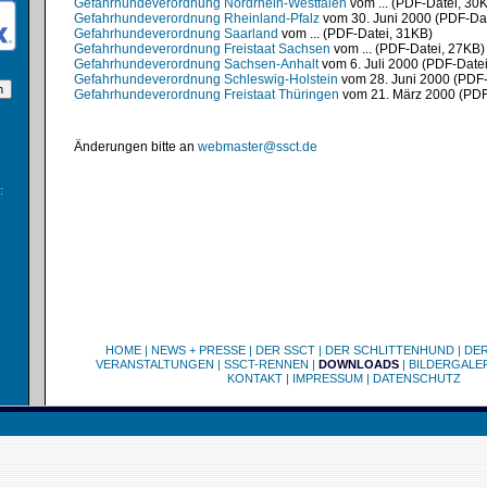
Gefahrhundeverordnung Nordrhein-Westfalen
vom ... (PDF-Datei, 30
Gefahrhundeverordnung Rheinland-Pfalz
vom 30. Juni 2000 (PDF-Dat
Gefahrhundeverordnung Saarland
vom ... (PDF-Datei, 31KB)
Gefahrhundeverordnung Freistaat Sachsen
vom ... (PDF-Datei, 27KB)
Gefahrhundeverordnung Sachsen-Anhalt
vom 6. Juli 2000 (PDF-Date
Gefahrhundeverordnung Schleswig-Holstein
vom 28. Juni 2000 (PDF-
Gefahrhundeverordnung Freistaat Thüringen
vom 21. März 2000 (PDF
Änderungen bitte an
webmaster@ssct.de
:
HOME
|
NEWS + PRESSE
|
DER SSCT
|
DER SCHLITTENHUND
|
DE
VERANSTALTUNGEN
|
SSCT-RENNEN
|
DOWNLOADS
|
BILDERGALE
KONTAKT
|
IMPRESSUM
|
DATENSCHUTZ