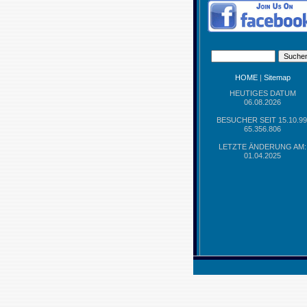
HOME
|
Sitemap
HEUTIGES DATUM
06.08.2026
BESUCHER SEIT 15.10.99
65.356.806
LETZTE ÄNDERUNG AM:
01.04.2025