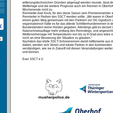
witterungstechnischen Gründen abgesagt werden musste, lässt die
Wetterlage und die weitere Prognose auch ein Rennen in Oberhof
Wochenende nicht zu.⁣
Rennleiter Axel Kock, für den diese Saison sein Premierenwinter 
Rennleiter in Reihen des SSCT werden sollte: „Wir waren in Oberh
einem guten Weg gemeinsam mit den Partnern vor Ort; logistisch
organisatorisch hätte es für das älteste Schlittenhunderennen in 
Bundesländern keine Hürden gegeben. Allerdings gibt es derzeit 
Naturschneeauflage mehr entlang des Rennsteigs, und angesicht
Wettervorhersage mit Temperaturen von bis zu 8 Grad plus wäre es
noch an eine Besserung der Situation zu glauben.“⁣
Nachdem das letzte SSCT-Schneerennen damit mittlerweile aus 
datiert, werden sich Verein und lokale Partner in den kommende
verständigen, wie sie in Zukunft mit diesen Veranstaltungen weite
und können.
Euer SSCT e.V.
: