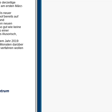
 derzeitige
 am ersten März-
als neuer
of bereits auf
 und
den neuen
so gut wie keine
s einer
 illusorisch,
dem Jahr 2019
n Monaten darüber
r verfahren wollen