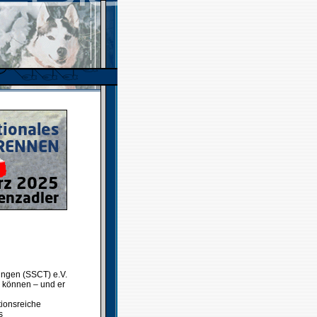
ringen (SSCT) e.V.
 können – und er
ionsreiche
s