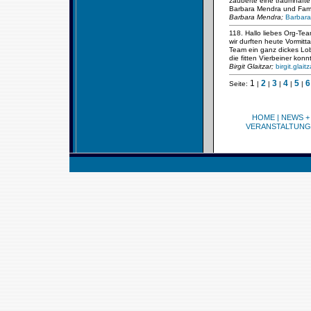
zauberte eine traumhafte 
Barbara Mendra und Fami
Barbara Mendra;
Barbara
118. Hallo liebes Org-Tea
wir durften heute Vormit
Team ein ganz dickes Lob 
die fitten Vierbeiner ko
Birgit Glaitzar;
birgit.glai
1
2
3
4
5
6
Seite:
|
|
|
|
|
HOME
|
NEWS +
VERANSTALTUNG