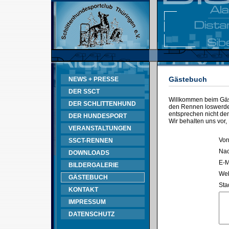
Gästebuch
NEWS + PRESSE
DER SSCT
Willkommen beim Gäst
DER SCHLITTENHUND
den Rennen loswerden
entsprechen nicht d
DER HUNDESPORT
Wir behalten uns vor,
VERANSTALTUNGEN
Vor
SSCT-RENNEN
Na
DOWNLOADS
E-M
BILDERGALERIE
Web
GÄSTEBUCH
Sta
KONTAKT
IMPRESSUM
DATENSCHUTZ