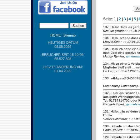
Seite:
1
|
2
|
3
|
4
|
5
|
137. Hallo! Hoffe es geht
Kim Wiegmann;
;
-
; ; 16.
HOME
|
Sitemap
136. Hallo, schade dass 
Lissy Koch;
;
-
; ; 17.04.2
HEUTIGES DATUM
08.08.2026
135. Hallo,ich habe eine
mich über eine positive 
BESUCHER SEIT 15.10.99:
Mandy Renker;
renkerma
65.527.398
134. Mit so einer 1 Vorsi
LETZTE ÄNDERUNG AM:
Mitglieder bloß stell … wei
01.04.2025
Hh Hh;
;
-
; ; 05.07.2023 
133. sdfdgreteEQ456578
Lorenzovop Lorenzovop
132. Es ist ein Sibirien
aus guter Wohnungshaltun
Tel. 01717814702 oder 
Gabriele Ebert;
gabriele
131. Hallo, gibt es den
Grüße
Volker Schmmidt;
;
-
; Erf
130. Schade um das Ren
Hans Drößler;
;
-
; ; 16.0
129. Schade das die Sais