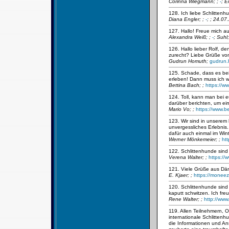
Corinna Wiegmann;
;
-
; E
128. Ich liebe Schlittenhu
Diana Engler;
;
-
; ; 24.07
127. Hallo! Freue mich a
Alexandra Weiß;
;
-
; Suhl
126. Hallo lieber Rolf, 
zurecht? Liebe Grüße vo
Gudrun Homuth;
gudrun
125. Schade, dass es bei
erleben! Dann muss ich w
Bettina Bach;
;
https://w
124. Toll, kann man bei
darüber berichten, um ein
Mario Vo;
;
https://www.b
123. Wir sind in unserem
unvergessliches Erlebnis.
dafür auch einmal im Win
Werner Mönkemeier;
;
ht
122. Schlittenhunde sind 
Verena Walter;
;
https://
121. Viele Grüße aus D
E. Kjaer;
;
https://moneez
120. Schlittenhunde sind 
kaputt schwitzen. Ich fre
Rene Walter;
;
http://www
119. Allen Teilnehmern, O
internationale Schlitten
die Informationen und An