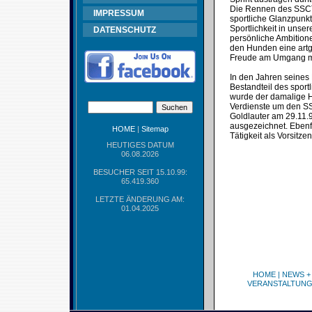
Die Rennen des SSCT s
IMPRESSUM
sportliche Glanzpunk
Sportlichkeit in uns
DATENSCHUTZ
persönliche Ambitione
den Hunden eine artge
Freude am Umgang mi
In den Jahren seines
Bestandteil des spor
wurde der damalige Ha
Verdienste um den SS
Goldlauter am 29.11.
ausgezeichnet. Ebenfa
HOME
|
Sitemap
Tätigkeit als Vorsitz
HEUTIGES DATUM
06.08.2026
BESUCHER SEIT 15.10.99:
65.419.360
LETZTE ÄNDERUNG AM:
01.04.2025
HOME
|
NEWS +
VERANSTALTUN