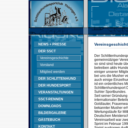
Vereinsgeschich
NEWS + PRESSE
DER SSCT
Der Schlittenhundespo
Vereinsgeschichte
gemeinnütziger Verein
so sind sind heute üb
Vorstand
betreiben aktiv Hunde
Mitglied werden
einiger unserer Mitgl
bei uns die Musher v
DER SCHLITTENHUND
auch einige Einzelhun
ist ein ordentliches 
DER HUNDESPORT
Schlittenhundesport
Suhler Sportbundes.
VERANSTALTUNGEN
Seit seiner Gründung
SSCT-RENNEN
internationaler Betei
Goldlauter, Frauenwal
DOWNLOADS
bekannter Musher erh
Wertungsläufe für Mit
BILDERGALERIE
Deutschen Meistersch
GÄSTEBUCH
Vereinsarbeit war zwe
Sprint im Februar 199
KONTAKT
Sprint austragen durft