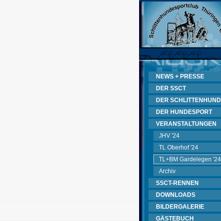
NEWS + PRESSE
DER SSCT
DER SCHLITTENHUND
DER HUNDESPORT
VERANSTALTUNGEN
JHV '24
TL Oberhof '24
TL+BM Gardelegen '24
Archiv
SSCT-RENNEN
DOWNLOADS
BILDERGALERIE
GÄSTEBUCH