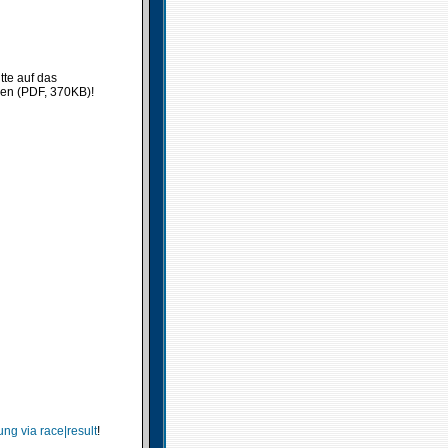
tte auf das
ken (PDF, 370KB)!
ng via race|result
!