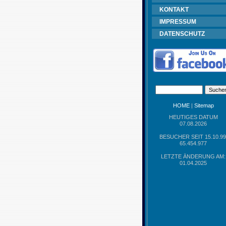
KONTAKT
IMPRESSUM
DATENSCHUTZ
HOME
|
Sitemap
HEUTIGES DATUM
07.08.2026
BESUCHER SEIT 15.10.99
65.454.977
LETZTE ÄNDERUNG AM:
01.04.2025