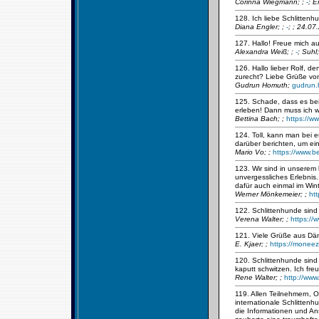
Corinna Wiegmann;
;
-
; E
128. Ich liebe Schlittenhu
Diana Engler;
;
-
; ; 24.07
127. Hallo! Freue mich a
Alexandra Weiß;
;
-
; Suhl
126. Hallo lieber Rolf, 
zurecht? Liebe Grüße vo
Gudrun Homuth;
gudrun
125. Schade, dass es bei
erleben! Dann muss ich w
Bettina Bach;
;
https://w
124. Toll, kann man bei
darüber berichten, um ein
Mario Vo;
;
https://www.b
123. Wir sind in unserem
unvergessliches Erlebnis.
dafür auch einmal im Win
Werner Mönkemeier;
;
ht
122. Schlittenhunde sind 
Verena Walter;
;
https://
121. Viele Grüße aus D
E. Kjaer;
;
https://moneez
120. Schlittenhunde sind 
kaputt schwitzen. Ich fre
Rene Walter;
;
http://www
119. Allen Teilnehmern, O
internationale Schlitten
die Informationen und An