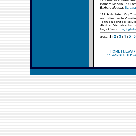
zauberte eine traumhafte 
Barbara Mendra und Fami
Barbara Mendra;
Barbara
118. Hallo liebes Org-Tea
wir durften heute Vormit
Team ein ganz dickes Lob 
die fitten Vierbeiner ko
Birgit Glaitzar;
birgit.glai
1
2
3
4
5
6
Seite:
|
|
|
|
|
HOME
|
NEWS +
VERANSTALTUNG