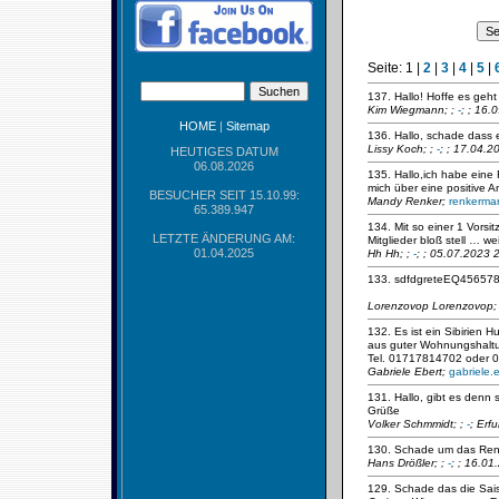
Seite:
1
|
2
|
3
|
4
|
5
|
137. Hallo! Hoffe es geht
Kim Wiegmann;
;
-
; ; 16.
HOME
|
Sitemap
136. Hallo, schade dass 
Lissy Koch;
;
-
; ; 17.04.2
HEUTIGES DATUM
06.08.2026
135. Hallo,ich habe eine
mich über eine positive 
BESUCHER SEIT 15.10.99:
Mandy Renker;
renkerma
65.389.947
134. Mit so einer 1 Vorsi
LETZTE ÄNDERUNG AM:
Mitglieder bloß stell … wei
01.04.2025
Hh Hh;
;
-
; ; 05.07.2023 
133. sdfdgreteEQ456578
Lorenzovop Lorenzovop
132. Es ist ein Sibirien
aus guter Wohnungshaltun
Tel. 01717814702 oder 
Gabriele Ebert;
gabriele
131. Hallo, gibt es den
Grüße
Volker Schmmidt;
;
-
; Erf
130. Schade um das Ren
Hans Drößler;
;
-
; ; 16.0
129. Schade das die Sais