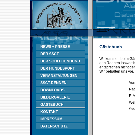
Gästebuch
NEWS + PRESSE
DER SSCT
Willkommen beim Gäst
DER SCHLITTENHUND
den Rennen loswerden
entsprechen nicht d
DER HUNDESPORT
Wir behalten uns vor,
VERANSTALTUNGEN
Vor
SSCT-RENNEN
Na
DOWNLOADS
E-M
BILDERGALERIE
Web
GÄSTEBUCH
Sta
KONTAKT
IMPRESSUM
DATENSCHUTZ