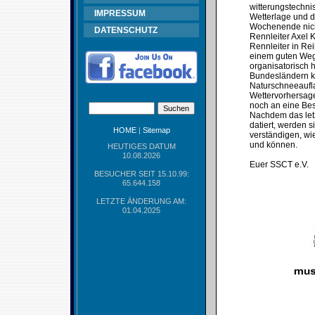
witterungstechni
IMPRESSUM
Wetterlage und d
Wochenende nicht
DATENSCHUTZ
Rennleiter Axel 
Rennleiter in Re
einem guten Weg 
organisatorisch 
Bundesländern ke
Naturschneeaufla
Wettervorhersage
noch an eine Bes
Nachdem das let
datiert, werden 
HOME
|
Sitemap
verständigen, wie
und können.
HEUTIGES DATUM
10.08.2026
Euer SSCT e.V.
BESUCHER SEIT 15.10.99:
65.644.158
LETZTE ÄNDERUNG AM:
01.04.2025