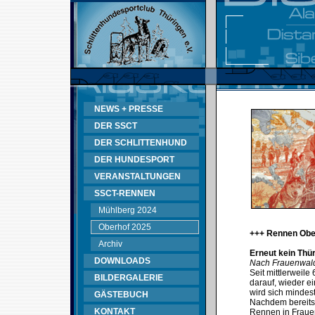
NEWS + PRESSE
DER SSCT
DER SCHLITTENHUND
DER HUNDESPORT
VERANSTALTUNGEN
SSCT-RENNEN
Mühlberg 2024
Oberhof 2025
+++ Rennen Obe
Archiv
Erneut kein Thü
DOWNLOADS
Nach Frauenwald
Seit mittlerweil
BILDERGALERIE
darauf, wieder e
wird sich mindes
GÄSTEBUCH
Nachdem bereits
KONTAKT
Rennen in Fraue