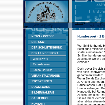
Hundesport - 2 B
NEWS + PRESSE
DER SSCT
Wer Schlittenhunde bes
DER SCHLITTENHUND
Betätigung mit ihnen 
später einmal in den 
DER HUNDESPORT
Schlittenhunderennen 
Who is Who
Zuschauer, welche sic
einfinden.
Rennklassen
Doch bevor Sie sich 
Fachausdrücke
von allen Rennveransta
genommen werden:
VERANSTALTUNGEN
Wenn Sie als Zuschau
SSCT-RENNEN
zu Anfang überlegen:
Hause lassen. Dafür g
DOWNLOADS
Hunde auf engem Raum
Hunde, die bei Rennen
BILDERGALERIE
Zuschauern nicht. D
GÄSTEBUCH
Sie mit Ihrem Vierbei
aber ist das Wesen de
KONTAKT
Rudelordnung unterwo