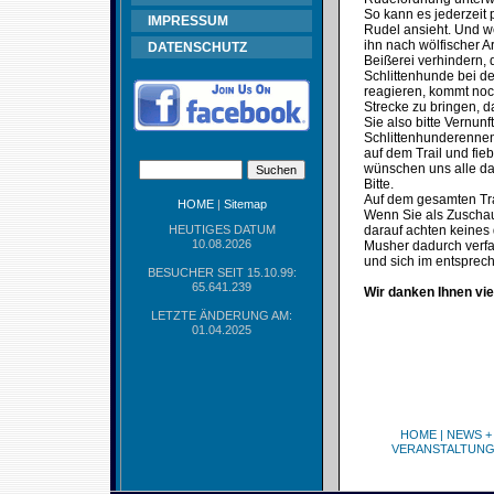
So kann es jederzeit 
IMPRESSUM
Rudel ansieht. Und w
ihn nach wölfischer 
DATENSCHUTZ
Beißerei verhindern, 
Schlittenhunde bei d
reagieren, kommt noc
Strecke zu bringen, 
Sie also bitte Vernu
Schlittenhunderennen
auf dem Trail und fie
wünschen uns alle das
Bitte.
Auf dem gesamten Trai
HOME
|
Sitemap
Wenn Sie als Zuschaue
HEUTIGES DATUM
darauf achten keines 
10.08.2026
Musher dadurch verfa
und sich im entspre
BESUCHER SEIT 15.10.99:
65.641.239
Wir danken Ihnen vie
LETZTE ÄNDERUNG AM:
01.04.2025
HOME
|
NEWS +
VERANSTALTUN